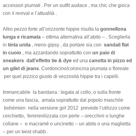
accessori piumati . Per un outfit audace , ma chic che gioca
con il revival e l’attualità .
Altro pezzo forte all’orizzonte hippie risulta la
gonnellona
lunga e ricamata
– ottima alternativa all’abito – . Sceglierla
in
tinta unita
, meno gipsy , da portare sia con
sandali flat
in cuoio
, ma azzardando soprattutto con
un paio di
sneakers dall’effetto tie & dye
ed una
canotta in pizzo ed
un gilet di jeans
. Cordoncino/coroncina piumata o floreale
per quel pizzico giusto di vezzosità hippie tra i capelli.
Immancabile
la bandana : legata al collo, o sulla fronte
come una fascia, amata soprattutto dal popolo maschile
bohémien nella versione girl 2012 prevede l’utilizzo come
cerchietto, femminilizzata con perle – orecchini o lunghe
collane – e macramé o uncinetto – un abito o una maglietta
– per un twist shabb .