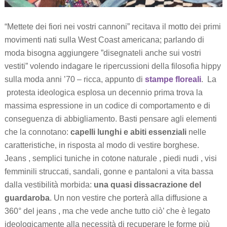
“Mettete dei fiori nei vostri cannoni” recitava il motto dei primi
movimenti nati sulla West Coast americana; parlando di
moda bisogna aggiungere ”disegnateli anche sui vostri
vestiti” volendo indagare le ripercussioni della filosofia hippy
sulla moda anni ’70 – ricca, appunto di
stampe floreali
. La
protesta ideologica esplosa un decennio prima trova la
massima espressione in un codice di comportamento e di
conseguenza di abbigliamento. Basti pensare agli elementi
che la connotano:
capelli lunghi e abiti essenziali
nelle
caratteristiche, in risposta al modo di vestire borghese.
Jeans , semplici tuniche in cotone naturale , piedi nudi , visi
femminili struccati, sandali, gonne e pantaloni a vita bassa
dalla vestibilità morbida:
una quasi dissacrazione del
guardaroba
. Un non vestire che porterà alla diffusione a
360° del jeans , ma che vede anche tutto ciò’ che è legato
ideologicamente alla necessità di recuperare le forme più