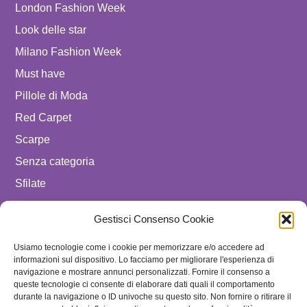
London Fashion Week
Look delle star
Milano Fashion Week
Must have
Pillole di Moda
Red Carpet
Scarpe
Senza categoria
Sfilate
spostare in luxury celebrities
Gestisci Consenso Cookie
Tendenze
Usiamo tecnologie come i cookie per memorizzare e/o accedere ad
Uomo
informazioni sul dispositivo. Lo facciamo per migliorare l'esperienza di
navigazione e mostrare annunci personalizzati. Fornire il consenso a
SEGUICI SU
queste tecnologie ci consente di elaborare dati quali il comportamento
durante la navigazione o ID univoche su questo sito. Non fornire o ritirare il