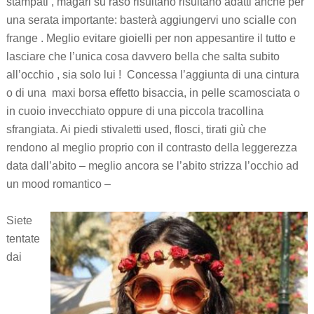
stampati , magari su raso risultano risultano adatti anche per
una serata importante: basterà aggiungervi uno scialle con
frange . Meglio evitare gioielli per non appesantire il tutto e
lasciare che l’unica cosa davvero bella che salta subito
all’occhio , sia solo lui ! Concessa l’aggiunta di una cintura
o di una maxi borsa effetto bisaccia, in pelle scamosciata o
in cuoio invecchiato oppure di una piccola tracollina
sfrangiata. Ai piedi stivaletti used, flosci, tirati giù che
rendono al meglio proprio con il contrasto della leggerezza
data dall’abito – meglio ancora se l’abito strizza l’occhio ad
un mood romantico –
Siete
tentate
dai