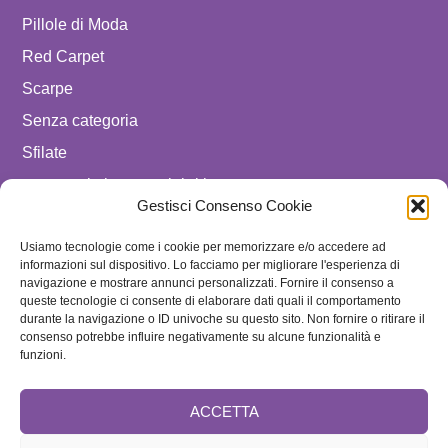
Pillole di Moda
Red Carpet
Scarpe
Senza categoria
Sfilate
spostare in luxury celebrities
Gestisci Consenso Cookie
Tendenze
Usiamo tecnologie come i cookie per memorizzare e/o accedere ad
Uomo
informazioni sul dispositivo. Lo facciamo per migliorare l'esperienza di
navigazione e mostrare annunci personalizzati. Fornire il consenso a
SEGUICI SU
queste tecnologie ci consente di elaborare dati quali il comportamento
durante la navigazione o ID univoche su questo sito. Non fornire o ritirare il
ISCRIVITI ALLA NEWSLETTER
consenso potrebbe influire negativamente su alcune funzionalità e
funzioni.
ACCETTA