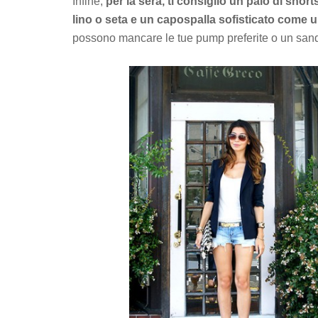
Infine,
per la sera, ti consiglio un paio di shor
lino o seta e un capospalla sofisticato come 
possono mancare le tue pump preferite o un sanda