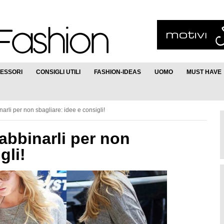
ESSORI
CONSIGLI UTILI
FASHION-IDEAS
UOMO
MUST HAVE
arli per non sbagliare: idee e consigli!
abbinarli per non
gli!