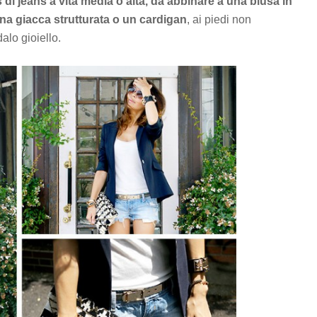
ts di jeans a vita media o alta, da abbinare a una blusa in
una giacca strutturata o un cardigan
, ai piedi non
lo gioiello.