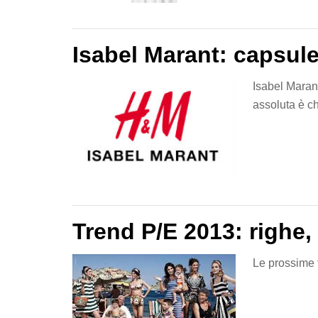
Isabel Marant: capsul
Isabel Maran
assoluta è c
Trend P/E 2013: righe,
Le prossime 