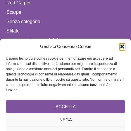
Red Carpet
Scarpe
Senza categoria
Sfilate
spostare in luxury celebrities
Gestisci Consenso Cookie
Tendenze
Usiamo tecnologie come i cookie per memorizzare e/o accedere ad
Uomo
informazioni sul dispositivo. Lo facciamo per migliorare l'esperienza di
navigazione e mostrare annunci personalizzati. Fornire il consenso a
SEGUICI SU
queste tecnologie ci consente di elaborare dati quali il comportamento
durante la navigazione o ID univoche su questo sito. Non fornire o ritirare il
ISCRIVITI ALLA NEWSLETTER
consenso potrebbe influire negativamente su alcune funzionalità e
funzioni.
ACCETTA
NEGA