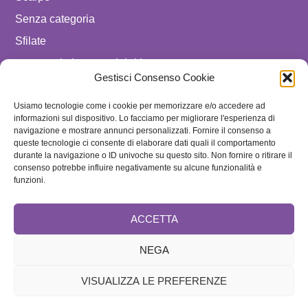
Senza categoria
Sfilate
spostare in luxury celebrities
Gestisci Consenso Cookie
Tendenze
Usiamo tecnologie come i cookie per memorizzare e/o accedere ad
Uomo
informazioni sul dispositivo. Lo facciamo per migliorare l'esperienza di
navigazione e mostrare annunci personalizzati. Fornire il consenso a
SEGUICI SU
queste tecnologie ci consente di elaborare dati quali il comportamento
durante la navigazione o ID univoche su questo sito. Non fornire o ritirare il
ISCRIVITI ALLA NEWSLETTER
consenso potrebbe influire negativamente su alcune funzionalità e
funzioni.
ACCETTA
NEGA
VISUALIZZA LE PREFERENZE
Brand
Cookie Policy
Home
Redazione e Collaboratori
Speciale
Contattaci
Disclaimer