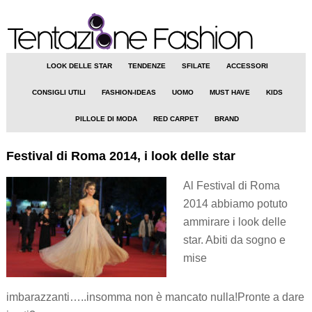
LOOK DELLE STAR
TENDENZE
SFILATE
ACCESSORI
CONSIGLI UTILI
FASHION-IDEAS
UOMO
MUST HAVE
KIDS
PILLOLE DI MODA
RED CARPET
BRAND
Festival di Roma 2014, i look delle star
Al Festival di Roma
2014 abbiamo potuto
ammirare i look delle
star. Abiti da sogno e
mise
imbarazzanti…..insomma non è mancato nulla!Pronte a dare