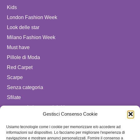
Kids
London Fashion Week
Look delle star
Milano Fashion Week
Must have
Pillole di Moda
Red Carpet
Scarpe
Senza categoria
Sfilate
spostare in luxury celebrities
Gestisci Consenso Cookie
Tendenze
Usiamo tecnologie come i cookie per memorizzare e/o accedere ad
Uomo
informazioni sul dispositivo. Lo facciamo per migliorare l'esperienza di
navigazione e mostrare annunci personalizzati. Fornire il consenso a