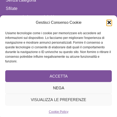
Senza categoria
Sfilate
spostare in luxury celebrities
Gestisci Consenso Cookie
Tendenze
Usiamo tecnologie come i cookie per memorizzare e/o accedere ad
Uomo
informazioni sul dispositivo. Lo facciamo per migliorare l'esperienza di
navigazione e mostrare annunci personalizzati. Fornire il consenso a
SEGUICI SU
queste tecnologie ci consente di elaborare dati quali il comportamento
durante la navigazione o ID univoche su questo sito. Non fornire o ritirare il
ISCRIVITI ALLA NEWSLETTER
consenso potrebbe influire negativamente su alcune funzionalità e
funzioni.
ACCETTA
NEGA
VISUALIZZA LE PREFERENZE
Brand
Cookie Policy
Home
Redazione e Collaboratori
Speciale
Contattaci
Disclaimer
Cookie Policy