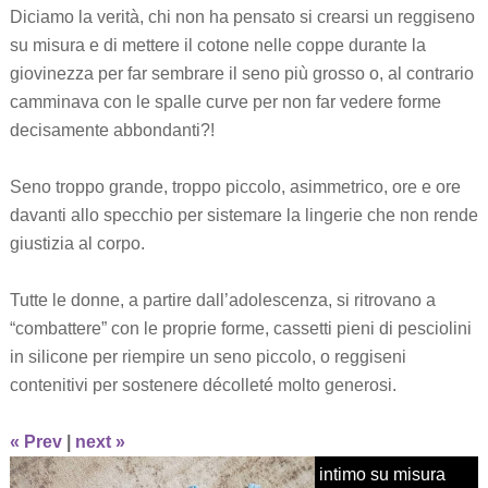
Diciamo la verità, chi non ha pensato si crearsi un reggiseno
su misura e di mettere il cotone nelle coppe durante la
giovinezza per far sembrare il seno più grosso o, al contrario
camminava con le spalle curve per non far vedere forme
decisamente abbondanti?!
Seno troppo grande, troppo piccolo, asimmetrico, ore e ore
davanti allo specchio per sistemare la lingerie che non rende
giustizia al corpo.
Tutte le donne, a partire dall’adolescenza, si ritrovano a
“combattere” con le proprie forme, cassetti pieni di pesciolini
in silicone per riempire un seno piccolo, o reggiseni
contenitivi per sostenere décolleté molto generosi.
« Prev
|
next »
intimo su misura
intimo su misura
intimo su misura
intimo su misura
intimo su misura