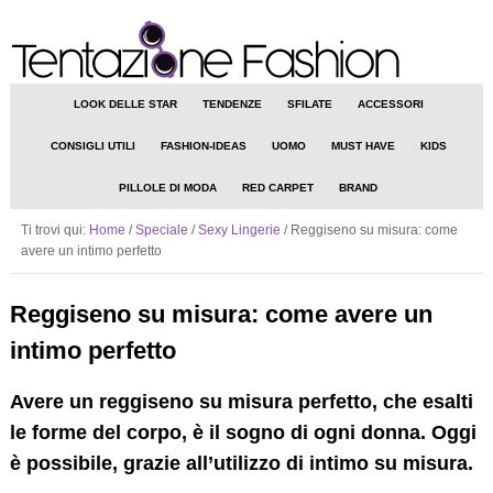
LOOK DELLE STAR
TENDENZE
SFILATE
ACCESSORI
CONSIGLI UTILI
FASHION-IDEAS
UOMO
MUST HAVE
KIDS
PILLOLE DI MODA
RED CARPET
BRAND
Ti trovi qui:
Home
/
Speciale
/
Sexy Lingerie
/
Reggiseno su misura: come
avere un intimo perfetto
Reggiseno su misura: come avere un
intimo perfetto
Avere un reggiseno su misura perfetto, che esalti
le forme del corpo, è il sogno di ogni donna. Oggi
è possibile, grazie all’utilizzo di
intimo su misura.