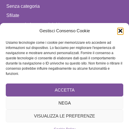
Senza categoria
Sfilate
spostare in luxury celebrities
Gestisci Consenso Cookie
Tendenze
Uomo
Usiamo tecnologie come i cookie per memorizzare e/o accedere ad
informazioni sul dispositivo. Lo facciamo per migliorare l'esperienza di
navigazione e mostrare annunci personalizzati. Fornire il consenso a
SEGUICI SU
queste tecnologie ci consente di elaborare dati quali il comportamento
durante la navigazione o ID univoche su questo sito. Non fornire o ritirare il
ISCRIVITI ALLA NEWSLETTER
consenso potrebbe influire negativamente su alcune funzionalità e
funzioni.
ACCETTA
NEGA
VISUALIZZA LE PREFERENZE
Brand
Cookie Policy
Home
Redazione e Collaboratori
Speciale
Contattaci
Disclaimer