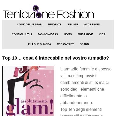
LOOK DELLE STAR
TENDENZE
SFILATE
ACCESSORI
CONSIGLI UTILI
FASHION-IDEAS
UOMO
MUST HAVE
KIDS
PILLOLE DI MODA
RED CARPET
BRAND
Top 10… cosa è intoccabile nel vostro armadio?
L’armadio femmile è spesso
vittima di improvvisi
cambiamenti di stile; ma ci
sono degli elementi che
difficilmente lo
abbandoneranno.
Top Ten degli elementi