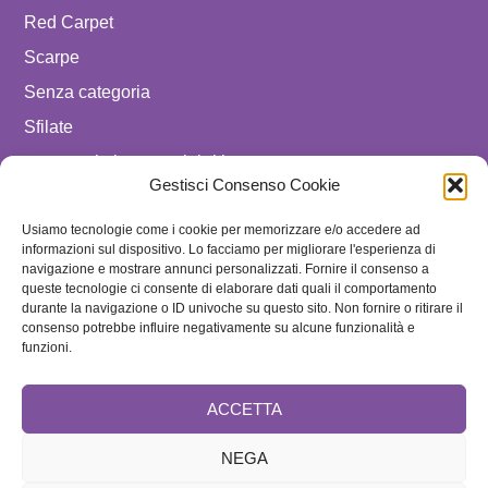
Red Carpet
Scarpe
Senza categoria
Sfilate
spostare in luxury celebrities
Gestisci Consenso Cookie
Tendenze
Usiamo tecnologie come i cookie per memorizzare e/o accedere ad
Uomo
informazioni sul dispositivo. Lo facciamo per migliorare l'esperienza di
navigazione e mostrare annunci personalizzati. Fornire il consenso a
SEGUICI SU
queste tecnologie ci consente di elaborare dati quali il comportamento
durante la navigazione o ID univoche su questo sito. Non fornire o ritirare il
ISCRIVITI ALLA NEWSLETTER
consenso potrebbe influire negativamente su alcune funzionalità e
funzioni.
ACCETTA
NEGA