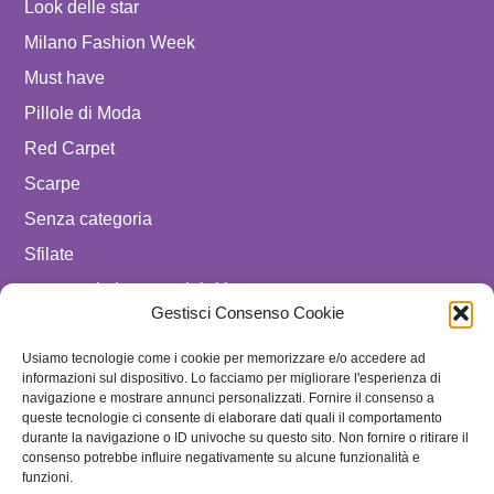
Look delle star
Milano Fashion Week
Must have
Pillole di Moda
Red Carpet
Scarpe
Senza categoria
Sfilate
spostare in luxury celebrities
Gestisci Consenso Cookie
Tendenze
Usiamo tecnologie come i cookie per memorizzare e/o accedere ad
Uomo
informazioni sul dispositivo. Lo facciamo per migliorare l'esperienza di
navigazione e mostrare annunci personalizzati. Fornire il consenso a
SEGUICI SU
queste tecnologie ci consente di elaborare dati quali il comportamento
durante la navigazione o ID univoche su questo sito. Non fornire o ritirare il
ISCRIVITI ALLA NEWSLETTER
consenso potrebbe influire negativamente su alcune funzionalità e
funzioni.