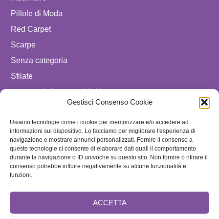
Pillole di Moda
Red Carpet
Scarpe
Senza categoria
Sfilate
spostare in luxury celebrities
Gestisci Consenso Cookie
Tendenze
Usiamo tecnologie come i cookie per memorizzare e/o accedere ad
Uomo
informazioni sul dispositivo. Lo facciamo per migliorare l'esperienza di
navigazione e mostrare annunci personalizzati. Fornire il consenso a
SEGUICI SU
queste tecnologie ci consente di elaborare dati quali il comportamento
durante la navigazione o ID univoche su questo sito. Non fornire o ritirare il
ISCRIVITI ALLA NEWSLETTER
consenso potrebbe influire negativamente su alcune funzionalità e
funzioni.
ACCETTA