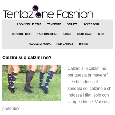
LOOK DELLE STAR
TENDENZE
SFILATE
ACCESSORI
CONSIGLI UTILI
FASHION-IDEAS
UOMO
MUST HAVE
KIDS
PILLOLE DI MODA
RED CARPET
BRAND
Calzini si o calzini no?
Calzini si o calzini no
per questa primavera?
c’è chi indossa il
sandalo col calzino e chi
indossa i filati solo con
scarpe chiuse. Voi cosa
preferite?