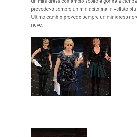
un mini dress con ampio scollo e gonna a campana v
prevedeva sempre un miniabito ma in velluto blu c
Ultimo cambio prevede sempre un minidress nero
neve.