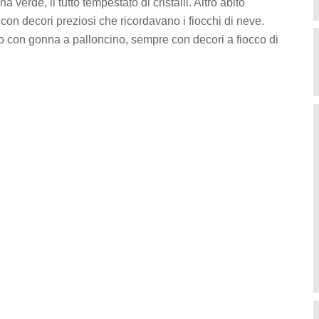
erde, il tutto tempestato di cristalli. Altro abito
on decori preziosi che ricordavano i fiocchi di neve.
 con gonna a palloncino, sempre con decori a fiocco di