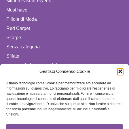
Milano Fashion Week
Must have
Pillole di Moda
Red Carpet
Scarpe
Senza categoria
Sfilate
spostare in luxury celebrities
Gestisci Consenso Cookie
Tendenze
Usiamo tecnologie come i cookie per memorizzare e/o accedere ad
Uomo
informazioni sul dispositivo. Lo facciamo per migliorare l'esperienza di
navigazione e mostrare annunci personalizzati. Fornire il consenso a
SEGUICI SU
queste tecnologie ci consente di elaborare dati quali il comportamento
durante la navigazione o ID univoche su questo sito. Non fornire o ritirare il
ISCRIVITI ALLA NEWSLETTER
consenso potrebbe influire negativamente su alcune funzionalità e
funzioni.