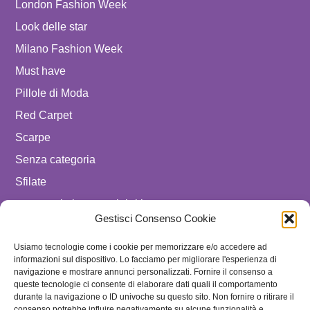
London Fashion Week
Look delle star
Milano Fashion Week
Must have
Pillole di Moda
Red Carpet
Scarpe
Senza categoria
Sfilate
spostare in luxury celebrities
Gestisci Consenso Cookie
Tendenze
Uomo
Usiamo tecnologie come i cookie per memorizzare e/o accedere ad
informazioni sul dispositivo. Lo facciamo per migliorare l'esperienza di
navigazione e mostrare annunci personalizzati. Fornire il consenso a
SEGUICI SU
queste tecnologie ci consente di elaborare dati quali il comportamento
durante la navigazione o ID univoche su questo sito. Non fornire o ritirare il
ISCRIVITI ALLA NEWSLETTER
consenso potrebbe influire negativamente su alcune funzionalità e