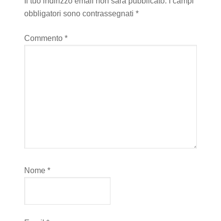
Il tuo indirizzo email non sarà pubblicato.
I campi
obbligatori sono contrassegnati
*
Commento
*
Nome
*