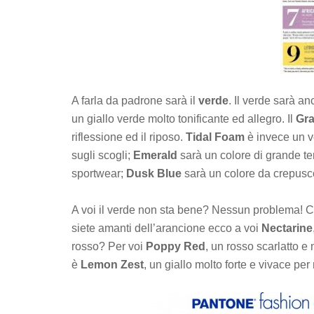
A farla da padrone sarà il
verde
. Il verde sarà anc
un giallo verde molto tonificante ed allegro. Il
Gr
riflessione ed il riposo.
Tidal Foam
è invece un v
sugli scogli;
Emerald
sarà un colore di grande ten
sportwear;
Dusk Blue
sarà un colore da crepusco
A voi il verde non sta bene? Nessun problema! C
siete amanti dell’arancione ecco a voi
Nectarine
rosso? Per voi
Poppy Red
, un rosso scarlatto e
è
Lemon Zest
, un giallo molto forte e vivace pe