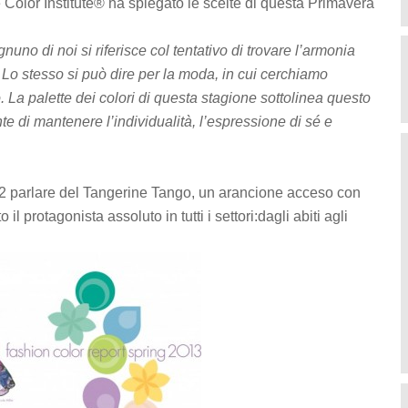
 Color Institute® ha spiegato le scelte di questa Primavera
uno di noi si riferisce col tentativo di trovare l’armonia
rni. Lo stesso si può dire per la moda, in cui cerchiamo
o. La palette dei colori di questa stagione sottolinea questo
te di mantenere l’individualità, l’espressione di sé e
012 parlare del Tangerine Tango, un arancione acceso con
il protagonista assoluto in tutti i settori:dagli abiti agli