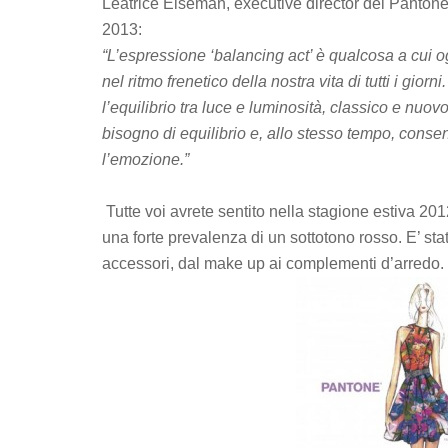
Leatrice Eiseman, executive director del Pantone
2013:
“L’espressione ‘balancing act’ è qualcosa a cui ogn
nel ritmo frenetico della nostra vita di tutti i gio
l’equilibrio tra luce e luminosità, classico e nuov
bisogno di equilibrio e, allo stesso tempo, consen
l’emozione.”
Tutte voi avrete sentito nella stagione estiva 2
una forte prevalenza di un sottotono rosso. E’ stato 
accessori, dal make up ai complementi d’arredo.