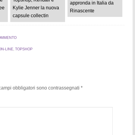
appronda in Italia da
dee
Kylie Jenner la nuova
Rinascente
capsule collectin
COMMENTO
ON-LINE
,
TOPSHOP
 campi obbligatori sono contrassegnati
*