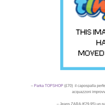
–
Parka TOPSHOP
(£70) il capospalla perfe
acquazzoni improvvis
– Jeans ZARA (€29,95) un pa