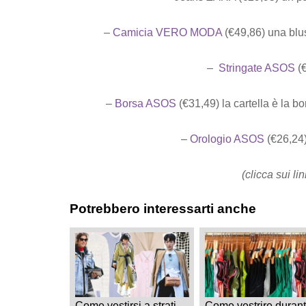
–
Camicia VERO MODA
(€49,86) una blus
–
Stringate ASOS
(€
–
Borsa ASOS
(€31,49) la cartella è la bo
–
Orologio ASOS
(€26,24)
(clicca sui l
Potrebbero interessarti anche
Come vestirsi a strati
Come vestrire duran