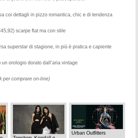
a coi dettagli in pizzo romantica, chic e di tendenza
45,92) scarpe flat ma con stile
rsa superstar di stagione, in più è pratica e capiente
 un orologio dorato dall’aria vintage
ink per comprare on-line)
Urban Outfitters
te
Topshop, Kendall e