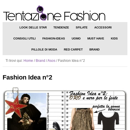
LOOK DELLE STAR
TENDENZE
SFILATE
ACCESSORI
CONSIGLI UTILI
FASHION-IDEAS
UOMO
MUST HAVE
KIDS
PILLOLE DI MODA
RED CARPET
BRAND
Ti trovi qui:
Home
/
Brand
/
Asos
/
Fashion Idea n°2
Fashion Idea n°2