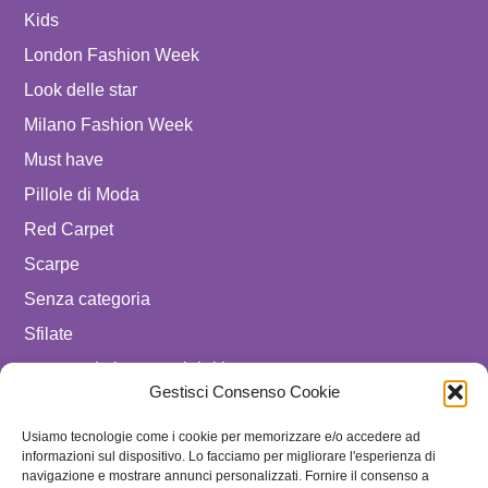
Kids
London Fashion Week
Look delle star
Milano Fashion Week
Must have
Pillole di Moda
Red Carpet
Scarpe
Senza categoria
Sfilate
spostare in luxury celebrities
Gestisci Consenso Cookie
Tendenze
Uomo
Usiamo tecnologie come i cookie per memorizzare e/o accedere ad
informazioni sul dispositivo. Lo facciamo per migliorare l'esperienza di
navigazione e mostrare annunci personalizzati. Fornire il consenso a