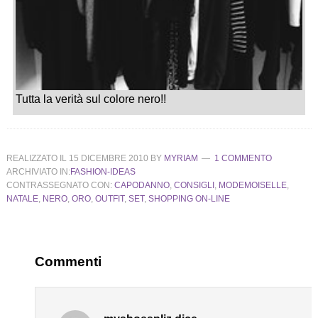
Tutta la verità sul colore nero!!
REALIZZATO IL
15 DICEMBRE 2010
BY
MYRIAM
1 COMMENTO
ARCHIVIATO IN:
FASHION-IDEAS
CONTRASSEGNATO CON:
CAPODANNO
,
CONSIGLI
,
MODEMOISELLE
,
NATALE
,
NERO
,
ORO
,
OUTFIT
,
SET
,
SHOPPING ON-LINE
Commenti