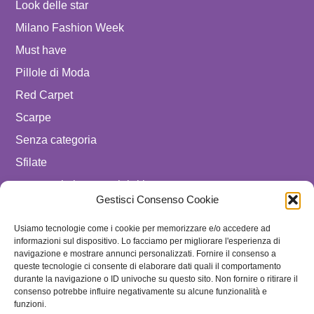
Look delle star
Milano Fashion Week
Must have
Pillole di Moda
Red Carpet
Scarpe
Senza categoria
Sfilate
spostare in luxury celebrities
Gestisci Consenso Cookie
Tendenze
Usiamo tecnologie come i cookie per memorizzare e/o accedere ad
Uomo
informazioni sul dispositivo. Lo facciamo per migliorare l'esperienza di
navigazione e mostrare annunci personalizzati. Fornire il consenso a
SEGUICI SU
queste tecnologie ci consente di elaborare dati quali il comportamento
durante la navigazione o ID univoche su questo sito. Non fornire o ritirare il
ISCRIVITI ALLA NEWSLETTER
consenso potrebbe influire negativamente su alcune funzionalità e
funzioni.