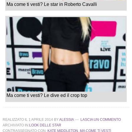
Ma come ti vesti? Le star in Roberto Cavalli
Ma come ti vesti? Le dive ed il crop top
REALIZZATO IL
1 APRILE 2014
BY
ALESSIA
LASCIA UN COMMENTO
ARCHIVIATO IN:
LOOK DELLE STAR
CONTRASSEGNATO CON:
KATE MIDDLETON
,
MA COME TI VESTI