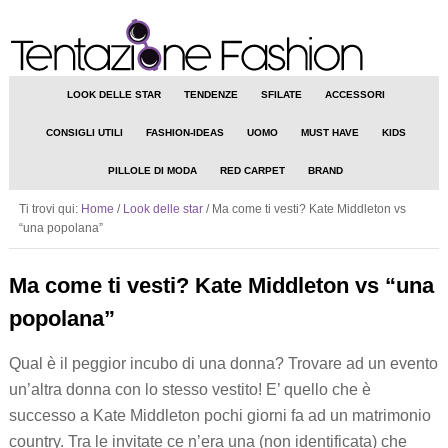
LOOK DELLE STAR
TENDENZE
SFILATE
ACCESSORI
CONSIGLI UTILI
FASHION-IDEAS
UOMO
MUST HAVE
KIDS
PILLOLE DI MODA
RED CARPET
BRAND
Ti trovi qui:
Home
/
Look delle star
/
Ma come ti vesti? Kate Middleton vs
“una popolana”
Ma come ti vesti? Kate Middleton vs “una
popolana”
Qual è il peggior incubo di una donna? Trovare ad un evento
un’altra donna con lo stesso vestito! E’ quello che è
successo a Kate Middleton pochi giorni fa ad un matrimonio
country. Tra le invitate ce n’era una (non identificata) che