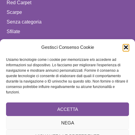
Red Carpet
Scarpe
Senza categoria
Sfilate
spostare in luxury celebrities
Gestisci Consenso Cookie
Tendenze
Usiamo tecnologie come i cookie per memorizzare e/o accedere ad
Uomo
informazioni sul dispositivo. Lo facciamo per migliorare l'esperienza di
navigazione e mostrare annunci personalizzati. Fornire il consenso a
SEGUICI SU
queste tecnologie ci consente di elaborare dati quali il comportamento
durante la navigazione o ID univoche su questo sito. Non fornire o ritirare il
ISCRIVITI ALLA NEWSLETTER
consenso potrebbe influire negativamente su alcune funzionalità e
funzioni.
ACCETTA
NEGA