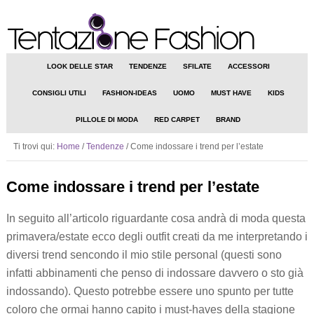
LOOK DELLE STAR
TENDENZE
SFILATE
ACCESSORI
CONSIGLI UTILI
FASHION-IDEAS
UOMO
MUST HAVE
KIDS
PILLOLE DI MODA
RED CARPET
BRAND
Ti trovi qui:
Home
/
Tendenze
/
Come indossare i trend per l’estate
Come indossare i trend per l’estate
In seguito all’articolo riguardante cosa andrà di moda questa
primavera/estate ecco degli outfit creati da me interpretando i
diversi trend sencondo il mio stile personal (questi sono
infatti abbinamenti che penso di indossare davvero o sto già
indossando). Questo potrebbe essere uno spunto per tutte
coloro che ormai hanno capito i must-haves della stagione