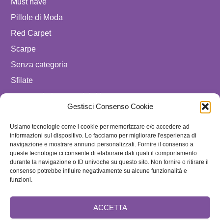
Must have
Pillole di Moda
Red Carpet
Scarpe
Senza categoria
Sfilate
spostare in luxury celebrities
Gestisci Consenso Cookie
Tendenze
Usiamo tecnologie come i cookie per memorizzare e/o accedere ad
Uomo
informazioni sul dispositivo. Lo facciamo per migliorare l'esperienza di
navigazione e mostrare annunci personalizzati. Fornire il consenso a
SEGUICI SU
queste tecnologie ci consente di elaborare dati quali il comportamento
durante la navigazione o ID univoche su questo sito. Non fornire o ritirare il
ISCRIVITI ALLA NEWSLETTER
consenso potrebbe influire negativamente su alcune funzionalità e
funzioni.
ACCETTA