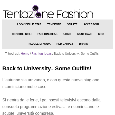
LOOK DELLE STAR
TENDENZE
SFILATE
ACCESSORI
CONSIGLI UTILI
FASHION-IDEAS
UOMO
MUST HAVE
KIDS
PILLOLE DI MODA
RED CARPET
BRAND
Ti trovi qui:
Home
/
Fashion-ideas
/
Back to University.. Some Outfits!
Back to University.. Some Outfits!
L’autunno sta arrivando, e con questa nuova stagione
ricominciano molte cose.
Si rientra dalle ferie, i palinsesti televisivi escono dalla
consueta programmazione estiva… e ricominciano le
scuole, università compresa.