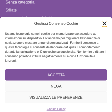
Senza categoria
Sfilate
spostare in luxury celebrities
Gestisci Consenso Cookie
Tendenze
Usiamo tecnologie come i cookie per memorizzare e/o accedere ad
Uomo
informazioni sul dispositivo. Lo facciamo per migliorare l'esperienza di
navigazione e mostrare annunci personalizzati. Fornire il consenso a
SEGUICI SU
queste tecnologie ci consente di elaborare dati quali il comportamento
durante la navigazione o ID univoche su questo sito. Non fornire o ritirare il
ISCRIVITI ALLA NEWSLETTER
consenso potrebbe influire negativamente su alcune funzionalità e
funzioni.
ACCETTA
NEGA
VISUALIZZA LE PREFERENZE
Brand
Cookie Policy
Home
Redazione e Collaboratori
Speciale
Contattaci
Disclaimer
Cookie Policy