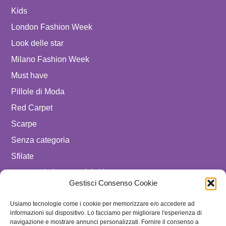
Kids
London Fashion Week
Look delle star
Milano Fashion Week
Must have
Pillole di Moda
Red Carpet
Scarpe
Senza categoria
Sfilate
spostare in luxury celebrities
Gestisci Consenso Cookie
Tendenze
Usiamo tecnologie come i cookie per memorizzare e/o accedere ad
Uomo
informazioni sul dispositivo. Lo facciamo per migliorare l'esperienza di
navigazione e mostrare annunci personalizzati. Fornire il consenso a