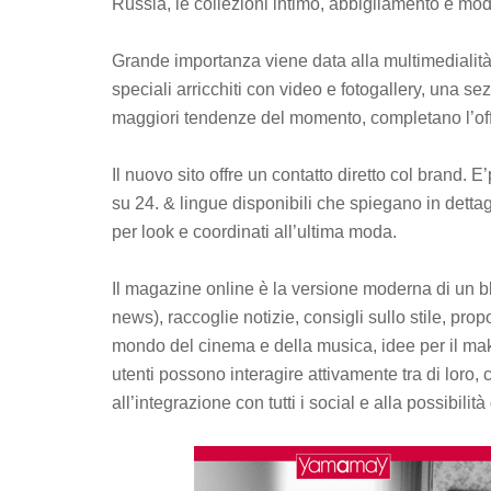
Russia, le collezioni intimo, abbigliamento e m
Grande importanza viene data alla multimedialità e
speciali arricchiti con video e fotogallery, una s
maggiori tendenze del momento, completano l’off
Il nuovo sito offre un contatto diretto col brand. 
su 24. & lingue disponibili che spiegano in detta
per look e coordinati all’ultima moda.
Il magazine online è la versione moderna di un bl
news), raccoglie notizie, consigli sullo stile, propo
mondo del cinema e della musica, idee per il make
utenti possono interagire attivamente tra di loro, 
all’integrazione con tutti i social e alla possibilità