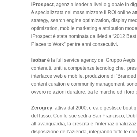
iProspect
, agenzia leader a livello globale in di
è specializzata nel massimizzare il ROI online att
strategy, search engine optimization, display m
optimization, mobile marketing e attribution model
iProspect è stata nominata da iMedia “2012 Best
Places to Work” per tre anni consecutivi.
Isobar
è la full service agency del Gruppo Aegis 
contenuti, uniti a competenze tecnologiche, prese
interfacce web e mobile, produzione di “Branded v
content curation e community management, sono
ovvero relazioni durature, tra le marche ed i loro p
Zerogrey
, attiva dal 2000, crea e gestisce bouti
del lusso. Con le sue sedi a San Francisco, Dubl
all’avanguardia, la crescita e l’internazionalizza
disposizione dell’azienda, integrando tutte le co