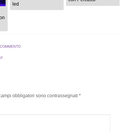
led
on
N COMMENTO
AY
 campi obbligatori sono contrassegnati
*