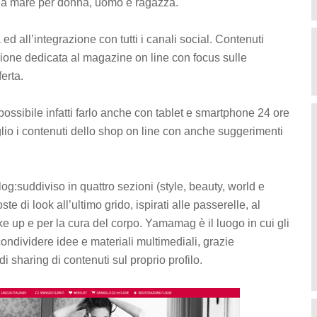
oda mare per donna, uomo e ragazza.
d all’integrazione con tutti i canali social. Contenuti
ezione dedicata al magazine on line con focus sulle
erta.
E’possibile infatti farlo anche con tablet e smartphone 24 ore
glio i contenuti dello shop on line con anche suggerimenti
og:suddiviso in quattro sezioni (style, beauty, world e
ste di look all’ultimo grido, ispirati alle passerelle, al
 up e per la cura del corpo. Yamamag è il luogo in cui gli
condividere idee e materiali multimediali, grazie
 di sharing di contenuti sul proprio profilo.