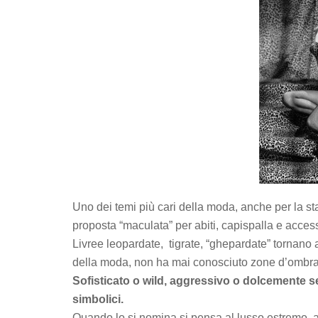
Uno dei temi più cari della moda, anche per la st
proposta “maculata” per abiti, capispalla e access
Livree leopardate, tigrate, “ghepardate” tornano
della moda, non ha mai conosciuto zone d’ombra
Sofisticato o wild, aggressivo o dolcemente se
simbolici.
Quando lo si nomina si pensa al lusso estremo, as