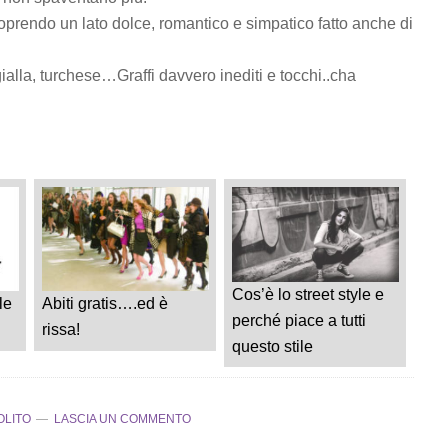
oprendo un lato dolce, romantico e simpatico fatto anche di
lla, turchese…Graffi davvero inediti e tocchi..cha
Cos’è lo street style e
le
Abiti gratis….ed è
perché piace a tutti
rissa!
questo stile
OLITO
LASCIA UN COMMENTO