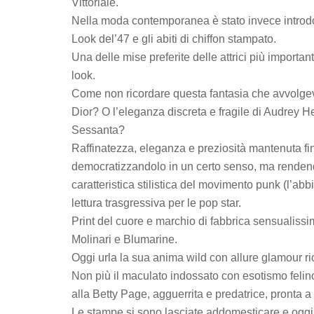
Vittoriale.
Nella moda contemporanea è stato invece introdo
Look del’47 e gli abiti di chiffon stampato.
Una delle mise preferite delle attrici più importa
look.
Come non ricordare questa fantasia che avvolge
Dior? O l’eleganza discreta e fragile di Audrey H
Sessanta?
Raffinatezza, eleganza e preziosità mantenuta fin
democratizzandolo in un certo senso, ma renden
caratteristica stilistica del movimento punk (l’ab
lettura trasgressiva per le pop star.
Print del cuore e marchio di fabbrica sensualissi
Molinari e Blumarine.
Oggi urla la sua anima wild con allure glamour ri
Non più il maculato indossato con esotismo feli
alla Betty Page, agguerrita e predatrice, pronta a s
Le stampe si sono lasciate addomesticare e oggi