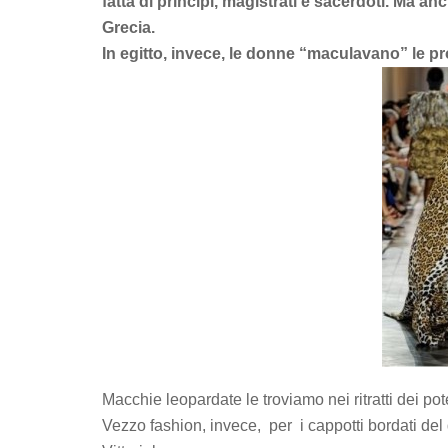
fatta di principi, magistrati e sacerdoti. Ma anc
Grecia.
In egitto, invece, le donne “maculavano” le pro
Macchie leopardate le troviamo nei ritratti dei po
Vezzo fashion, invece, per i cappotti bordati d