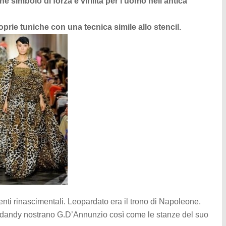
he simbolo di forza e virilità per l’uomo nell’antica
prie tuniche con una tecnica simile allo stencil.
tenti rinascimentali. Leopardato era il trono di Napoleone.
el dandy nostrano G.D’Annunzio così come le stanze del suo