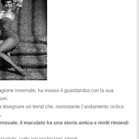
agione invernale, ha invaso il guardaroba con la sua
ori.
 a disegnare un trend che, nonostante l’andamento ciclico
.
nsuale, il maculato ha una storia antica e molti rimandi
soluto, culto per pochissimi adepti.