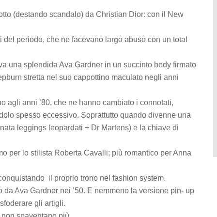
tto (destando scandalo) da Christian Dior: con il New
nti del periodo, che ne facevano largo abuso con un total
va una splendida Ava Gardner in un succinto body firmato
epburn stretta nel suo cappottino maculato negli anni
o agli anni ’80, che ne hanno cambiato i connotati,
dolo spesso eccessivo. Soprattutto quando divenne una
binata leggings leopardati + Dr Martens) e la chiave di
mo per lo stilista Roberta Cavalli; più romantico per Anna
conquistando il proprio trono nel fashion system.
no da Ava Gardner nei ’50. E nemmeno la versione pin- up
foderare gli artigli.
 non spaventano più.