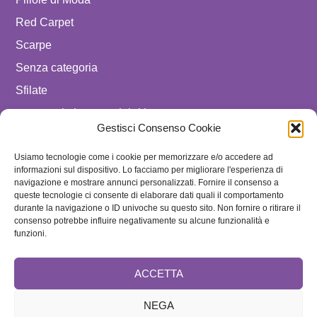
Red Carpet
Scarpe
Senza categoria
Sfilate
spostare in luxury celebrities
Gestisci Consenso Cookie
Tendenze
Usiamo tecnologie come i cookie per memorizzare e/o accedere ad
Uomo
informazioni sul dispositivo. Lo facciamo per migliorare l'esperienza di
navigazione e mostrare annunci personalizzati. Fornire il consenso a
SEGUICI SU
queste tecnologie ci consente di elaborare dati quali il comportamento
durante la navigazione o ID univoche su questo sito. Non fornire o ritirare il
ISCRIVITI ALLA NEWSLETTER
consenso potrebbe influire negativamente su alcune funzionalità e
funzioni.
ACCETTA
NEGA