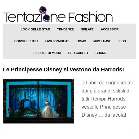
LOOK DELLE STAR
TENDENZE
SFILATE
ACCESSORI
CONSIGLI UTILI
FASHION-IDEAS
UOMO
MUST HAVE
KIDS
PILLOLE DI MODA
RED CARPET
BRAND
Le Principesse Disney si vestono da Harrods!
10 abiti da sogno ideati
dai più grandi stilisti di
tutti i tempi. Harrods
veste le Principesse
Disney…..da favola!