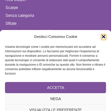
Scarpe
Senza categoria
Sfilate
spostare in luxury celebrities
Gestisci Consenso Cookie
Tendenze
Usiamo tecnologie come i cookie per memorizzare e/o accedere ad
Uomo
informazioni sul dispositivo. Lo facciamo per migliorare l'esperienza di
navigazione e mostrare annunci personalizzati. Fornire il consenso a
SEGUICI SU
queste tecnologie ci consente di elaborare dati quali il comportamento
durante la navigazione o ID univoche su questo sito. Non fornire o ritirare il
ISCRIVITI ALLA NEWSLETTER
consenso potrebbe influire negativamente su alcune funzionalità e
funzioni.
ACCETTA
NEGA
VISUALIZZA LE PREFERENZE