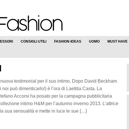
ESSORI
CONSIGLI UTILI
FASHION-IDEAS
UOMO
MUST HAVE
M
uova testimonial per il suo intimo. Dopo David Beckham
 noi può dimenticarlo!) è l’ora di Laetitia Casta. La
Stefano Accorsi ha posato per la campagna pubblicitaria
 collezione intimo H&M per l’autunno inverno 2013. L’attrice
 la sua sensualità e mette in luce le sue […]