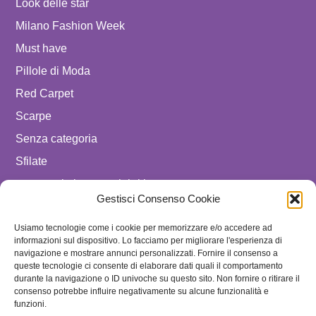
Look delle star
Milano Fashion Week
Must have
Pillole di Moda
Red Carpet
Scarpe
Senza categoria
Sfilate
spostare in luxury celebrities
Gestisci Consenso Cookie
Tendenze
Usiamo tecnologie come i cookie per memorizzare e/o accedere ad
Uomo
informazioni sul dispositivo. Lo facciamo per migliorare l'esperienza di
navigazione e mostrare annunci personalizzati. Fornire il consenso a
SEGUICI SU
queste tecnologie ci consente di elaborare dati quali il comportamento
durante la navigazione o ID univoche su questo sito. Non fornire o ritirare il
ISCRIVITI ALLA NEWSLETTER
consenso potrebbe influire negativamente su alcune funzionalità e
funzioni.