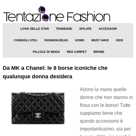
LOOK DELLE STAR
TENDENZE
SFILATE
ACCESSORI
CONSIGLI UTILI
FASHION-IDEAS
UOMO
MUST HAVE
KIDS
PILLOLE DI MODA
RED CARPET
BRAND
Da MK a Chanel: le 8 borse iconiche che
qualunque donna desidera
Alzino la mano quelle
donne che non stanno in
fissa con le borse! Tutte
sappiamo bene che
questo accessorio è
importantissimo, sia per