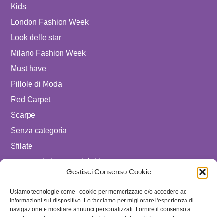
Kids
London Fashion Week
Look delle star
Milano Fashion Week
Must have
Pillole di Moda
Red Carpet
Scarpe
Senza categoria
Sfilate
spostare in luxury celebrities
Gestisci Consenso Cookie
Tendenze
Usiamo tecnologie come i cookie per memorizzare e/o accedere ad
Uomo
informazioni sul dispositivo. Lo facciamo per migliorare l'esperienza di
navigazione e mostrare annunci personalizzati. Fornire il consenso a
SEGUICI SU