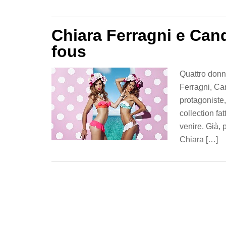
Chiara Ferragni e Can
fous
Quattro donne
Ferragni, Ca
protagoniste,
collection fa
venire. Già, 
Chiara […]