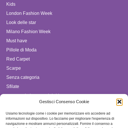
Kids
London Fashion Week
Look delle star
Milano Fashion Week
Must have
Pillole di Moda
Red Carpet
Scarpe
Senza categoria
Sfilate
spostare in luxury celebrities
Gestisci Consenso Cookie
Tendenze
Usiamo tecnologie come i cookie per memorizzare e/o accedere ad
Uomo
informazioni sul dispositivo. Lo facciamo per migliorare l'esperienza di
navigazione e mostrare annunci personalizzati. Fornire il consenso a
SEGUICI SU