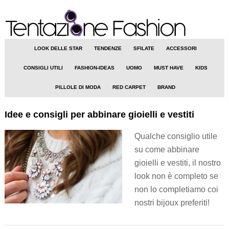
LOOK DELLE STAR
TENDENZE
SFILATE
ACCESSORI
CONSIGLI UTILI
FASHION-IDEAS
UOMO
MUST HAVE
KIDS
PILLOLE DI MODA
RED CARPET
BRAND
Idee e consigli per abbinare gioielli e vestiti
Qualche consiglio utile
su come abbinare
gioielli e vestiti, il nostro
look non è completo se
non lo completiamo coi
nostri bijoux preferiti!