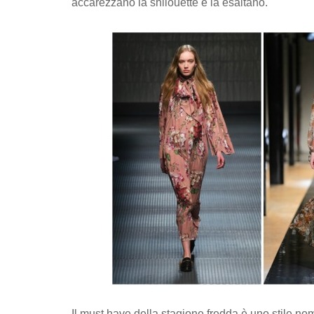
accarezzano la shilouette e la esaltano.
Il must have della stagione fredda è uno stile nom