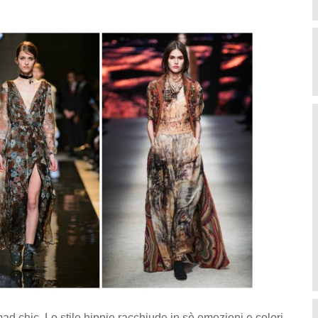
ad chic. Lo stile hippie racchiude in sè emozioni e colori