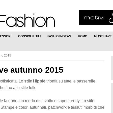
ESSORI
CONSIGLI UTILI
FASHION-IDEAS
UOMO
MUST HAVE
unno 2015
have autunno 2015
ofisticata. Lo
stile Hippie
trionfa su tutte le passerelle
 fino allo stile folk.
e la donna in modo disinvolto e super trendy. Lo stile
 Stampe e colori autunnali, patchwork e tessuti morbidi che