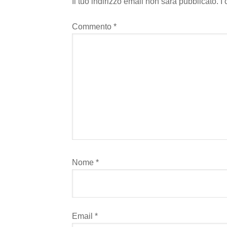
Il tuo indirizzo email non sarà pubblicato.
I
Commento
*
Nome
*
Email
*