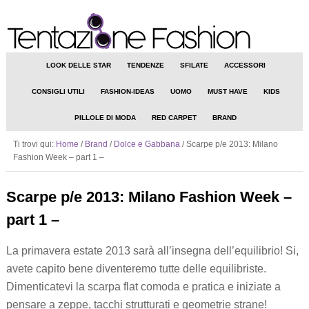
LOOK DELLE STAR
TENDENZE
SFILATE
ACCESSORI
CONSIGLI UTILI
FASHION-IDEAS
UOMO
MUST HAVE
KIDS
PILLOLE DI MODA
RED CARPET
BRAND
Ti trovi qui:
Home
/
Brand
/
Dolce e Gabbana
/
Scarpe p/e 2013: Milano
Fashion Week – part 1 –
Scarpe p/e 2013: Milano Fashion Week –
part 1 –
La primavera estate 2013 sarà all’insegna dell’equilibrio! Si,
avete capito bene diventeremo tutte delle equilibriste.
Dimenticatevi la scarpa flat comoda e pratica e iniziate a
pensare a zeppe, tacchi strutturati e geometrie strane!