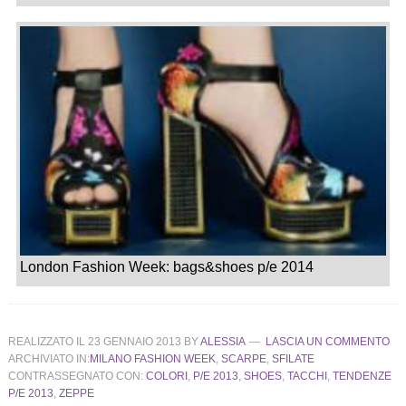
London Fashion Week: bags&shoes p/e 2014
REALIZZATO IL
23 GENNAIO 2013
BY
ALESSIA
LASCIA UN COMMENTO
ARCHIVIATO IN:
MILANO FASHION WEEK
,
SCARPE
,
SFILATE
CONTRASSEGNATO CON:
COLORI
,
P/E 2013
,
SHOES
,
TACCHI
,
TENDENZE
P/E 2013
,
ZEPPE