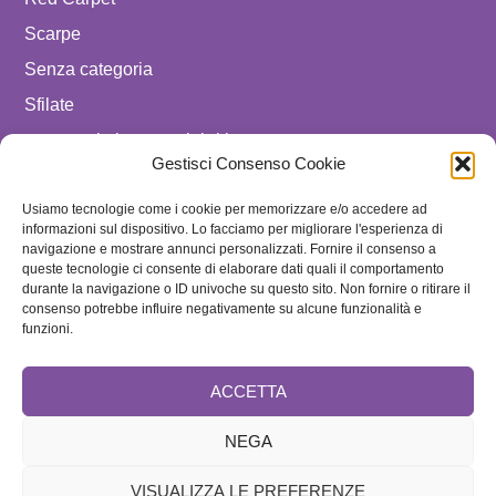
Scarpe
Senza categoria
Sfilate
spostare in luxury celebrities
Gestisci Consenso Cookie
Tendenze
Usiamo tecnologie come i cookie per memorizzare e/o accedere ad
Uomo
informazioni sul dispositivo. Lo facciamo per migliorare l'esperienza di
navigazione e mostrare annunci personalizzati. Fornire il consenso a
SEGUICI SU
queste tecnologie ci consente di elaborare dati quali il comportamento
durante la navigazione o ID univoche su questo sito. Non fornire o ritirare il
ISCRIVITI ALLA NEWSLETTER
consenso potrebbe influire negativamente su alcune funzionalità e
funzioni.
ACCETTA
NEGA
VISUALIZZA LE PREFERENZE