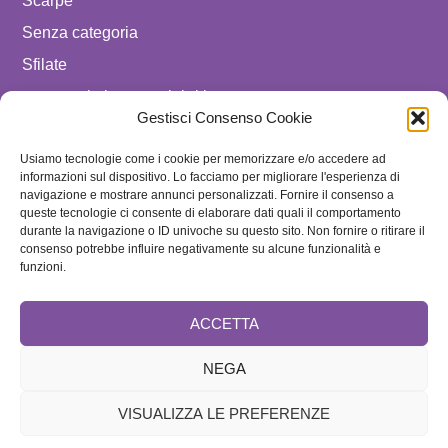
Scarpe
Senza categoria
Sfilate
spostare in luxury celebrities
Gestisci Consenso Cookie
Tendenze
Uomo
Usiamo tecnologie come i cookie per memorizzare e/o accedere ad
informazioni sul dispositivo. Lo facciamo per migliorare l'esperienza di
navigazione e mostrare annunci personalizzati. Fornire il consenso a
SEGUICI SU
queste tecnologie ci consente di elaborare dati quali il comportamento
durante la navigazione o ID univoche su questo sito. Non fornire o ritirare il
ISCRIVITI ALLA NEWSLETTER
consenso potrebbe influire negativamente su alcune funzionalità e
funzioni.
ACCETTA
NEGA
VISUALIZZA LE PREFERENZE
Brand
Cookie Policy
Home
Redazione e Collaboratori
Speciale