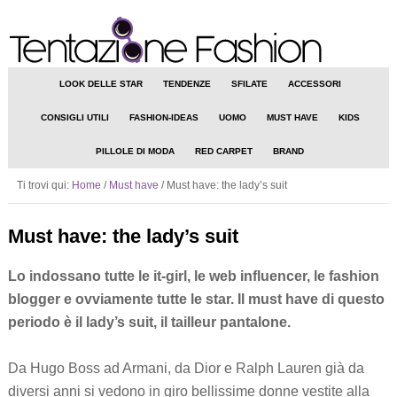
LOOK DELLE STAR
TENDENZE
SFILATE
ACCESSORI
CONSIGLI UTILI
FASHION-IDEAS
UOMO
MUST HAVE
KIDS
PILLOLE DI MODA
RED CARPET
BRAND
Ti trovi qui:
Home
/
Must have
/
Must have: the lady’s suit
Must have: the lady’s suit
Lo indossano tutte le it-girl, le web influencer, le fashion
blogger e ovviamente tutte le star. Il must have di questo
periodo è il lady’s suit, il tailleur pantalone.
Da Hugo Boss ad Armani, da Dior e Ralph Lauren già da
diversi anni si vedono in giro bellissime donne vestite alla