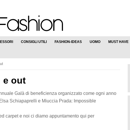
ESSORI
CONSIGLI UTILI
FASHION-IDEAS
UOMO
MUST HAVE
ut
n e out
l’annuale Galà di beneficienza organizzato come ogni anno
Elsa Schiapaprelli e Miuccia Prada: Impossible
red carpet e noi ci diamo appuntamento qui per