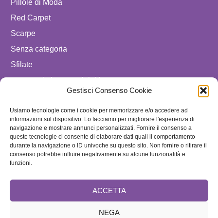
Pillole di Moda
Red Carpet
Scarpe
Senza categoria
Sfilate
spostare in luxury celebrities
Gestisci Consenso Cookie
Tendenze
Uomo
Usiamo tecnologie come i cookie per memorizzare e/o accedere ad
informazioni sul dispositivo. Lo facciamo per migliorare l'esperienza di
navigazione e mostrare annunci personalizzati. Fornire il consenso a
SEGUICI SU
queste tecnologie ci consente di elaborare dati quali il comportamento
durante la navigazione o ID univoche su questo sito. Non fornire o ritirare il
ISCRIVITI ALLA NEWSLETTER
consenso potrebbe influire negativamente su alcune funzionalità e
funzioni.
ACCETTA
NEGA