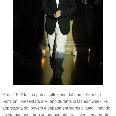
E’ del 1992 la sua prima collezione dal nome Forme e
Funzioni, presentata a Milano durante la fashion week. Fu
apprezzata dai buyers e department stores di tutto il mondo.
La stampa non tardò ad annoverarlo tra i talenti emergenti