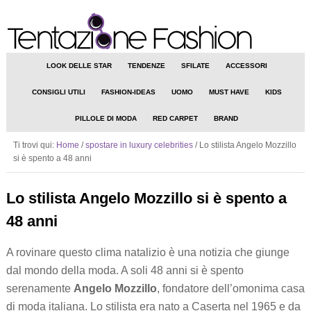
LOOK DELLE STAR
TENDENZE
SFILATE
ACCESSORI
CONSIGLI UTILI
FASHION-IDEAS
UOMO
MUST HAVE
KIDS
PILLOLE DI MODA
RED CARPET
BRAND
Ti trovi qui:
Home
/
spostare in luxury celebrities
/
Lo stilista Angelo Mozzillo
si è spento a 48 anni
Lo stilista Angelo Mozzillo si è spento a
48 anni
A rovinare questo clima natalizio è una notizia che giunge
dal mondo della moda. A soli 48 anni si è spento
serenamente
Angelo Mozzillo
, fondatore dell’omonima casa
di moda italiana. Lo stilista era nato a Caserta nel 1965 e da