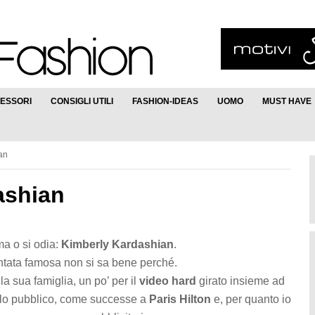
ESSORI
CONSIGLI UTILI
FASHION-IDEAS
UOMO
MUST HAVE
an
ashian
ma o si odia:
Kimberly Kardashian
.
ntata famosa non si sa bene perché.
la sua famiglia, un po’ per il
video hard
girato insieme ad
rlo pubblico, come successe a
Paris Hilton
e, per quanto io