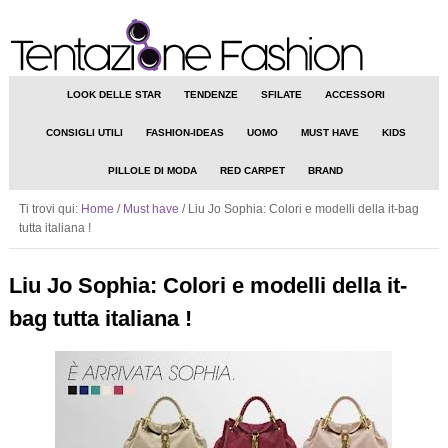
LOOK DELLE STAR
TENDENZE
SFILATE
ACCESSORI
CONSIGLI UTILI
FASHION-IDEAS
UOMO
MUST HAVE
KIDS
PILLOLE DI MODA
RED CARPET
BRAND
Ti trovi qui:
Home
/
Must have
/
Liu Jo Sophia: Colori e modelli della it-bag
tutta italiana !
Liu Jo Sophia: Colori e modelli della it-
bag tutta italiana !