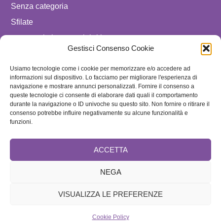
Senza categoria
Sfilate
spostare in luxury celebrities
Gestisci Consenso Cookie
Tendenze
Usiamo tecnologie come i cookie per memorizzare e/o accedere ad
Uomo
informazioni sul dispositivo. Lo facciamo per migliorare l'esperienza di
navigazione e mostrare annunci personalizzati. Fornire il consenso a
SEGUICI SU
queste tecnologie ci consente di elaborare dati quali il comportamento
durante la navigazione o ID univoche su questo sito. Non fornire o ritirare il
ISCRIVITI ALLA NEWSLETTER
consenso potrebbe influire negativamente su alcune funzionalità e
funzioni.
ACCETTA
NEGA
VISUALIZZA LE PREFERENZE
Brand
Cookie Policy
Home
Redazione e Collaboratori
Speciale
Contattaci
Disclaimer
Cookie Policy