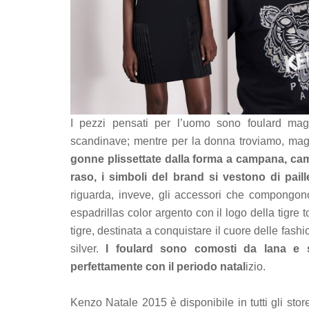
I pezzi pensati per l’uomo sono foulard magli
scandinave; mentre per la donna troviamo, magl
gonne plissettate dalla forma a campana, camici
raso, i simboli del brand si vestono di paille
riguarda, inveve, gli accessori che compongo
espadrillas color argento con il logo della tigre 
tigre, destinata a conquistare il cuore delle fashi
silver.
I foulard sono comosti da lana e se
perfettamente con il periodo natal
izio.
Kenzo Natale 2015 è disponibile in tutti gli sto