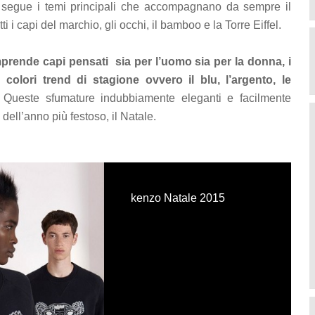
 segue i temi principali che accompagnano da sempre il
i i capi del marchio, gli occhi, il bamboo e la Torre Eiffel.
rende capi pensati sia per l’uomo sia per la donna, i
colori trend di stagione ovvero il blu, l’argento, le
Queste sfumature indubbiamente eleganti e facilmente
dell’anno più festoso, il Natale.
kenzo Natale 2015
kenzo Natale 2015
kenzo Natale 2015
kenzo Natale 2015
kenzo Natale 2015
kenzo Natale 2015
kenzo Natale 2015