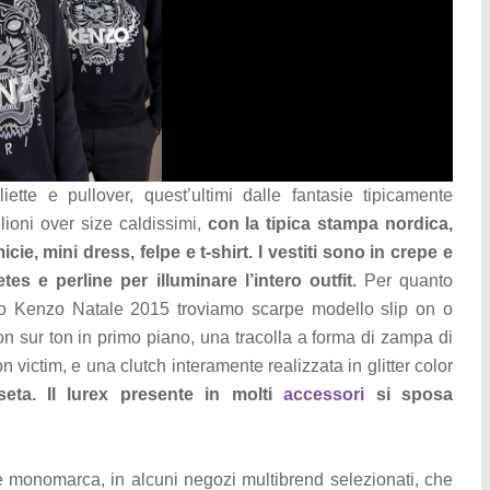
ette e pullover, quest’ultimi dalle fantasie tipicamente
ioni over size caldissimi,
con la tipica stampa nordica,
e, mini dress, felpe e t-shirt. I vestiti sono in crepe e
tes e perline per illuminare l’intero outfit.
Per quanto
no Kenzo Natale 2015 troviamo scarpe modello slip on o
ton sur ton in primo piano, una tracolla a forma di zampa di
on victim, e una clutch interamente realizzata in glitter color
ta. Il lurex presente in molti
accessori
si sposa
re monomarca, in alcuni negozi multibrend selezionati, che