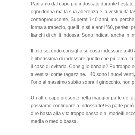
Partiamo dal capo più indossato durante l’estate: 
ogni donna ma la sua aderenza e la vestibilità fa
controproducente. Superati i 40 anni, ma, perchè n
forma a trapezio, quelli in stile anni ’60, perfetti p
fianchi di chi li indossa. Sono indicati anche in i
Il mio secondo consiglio su cosa indossare a 40 
è liberissima di indossare quello che più ama, ci
il caso di evitarla. Consiglio banale? Purtroppo 
a vestirsi come ragazzine. I 40 sono i nuovi vent
l’orlo al massimo subito sopra il ginocchio, non p
Un altro capo presente nella maggior parte dei gu
possiamo continuare a indossarlo! Fa parte però di
dire basta alla vita troppo bassa e ai modelli ecc
media o medio bassa.