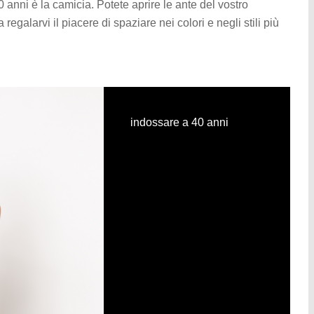
 anni è la camicia. Potete aprire le ante del vostro
galarvi il piacere di spaziare nei colori e negli stili più
indossare a 40 anni
indossare a 40 anni
indossare a 40 anni
indossare a 40 anni
indossare a 40 anni
indossare a 40 anni
indossare a 40 anni
indossare a 40 anni