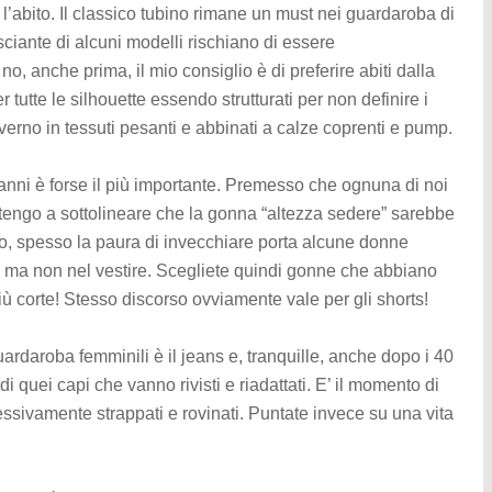
l’abito. Il classico tubino rimane un must nei guardaroba di
sciante di alcuni modelli rischiano di essere
o, anche prima, il mio consiglio è di preferire abiti dalla
er tutte le silhouette essendo strutturati per non definire i
nverno in tessuti pesanti e abbinati a calze coprenti e pump.
anni è forse il più importante. Premesso che ognuna di noi
 tengo a sottolineare che la gonna “altezza sedere” sarebbe
no, spesso la paura di invecchiare porta alcune donne
i, ma non nel vestire. Scegliete quindi gonne che abbiano
iù corte! Stesso discorso ovviamente vale per gli shorts!
ardaroba femminili è il jeans e, tranquille, anche dopo i 40
 quei capi che vanno rivisti e riadattati. E’ il momento di
essivamente strappati e rovinati. Puntate invece su una vita