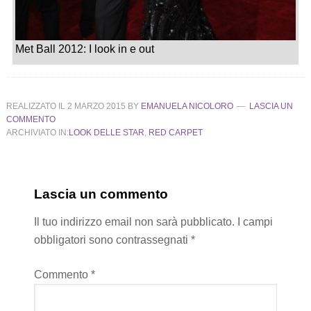
Met Ball 2012: I look in e out
REALIZZATO IL
2 MARZO 2015
BY
EMANUELA NICOLORO
LASCIA UN
COMMENTO
ARCHIVIATO IN:
LOOK DELLE STAR
,
RED CARPET
Lascia un commento
Il tuo indirizzo email non sarà pubblicato.
I campi
obbligatori sono contrassegnati
*
Commento
*