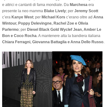
e attrici e cantanti di fama mondiale. Da
Marchesa
era
presente la neo mamma
Blake Lively
; per
Jeremy Scott
c’era
Kanye West
; per
Michael Kors
c’erano oltre ad
Anna
Wintour, Poppy Delevingne, Rachel Zoe e Olivia
Parlermo
; per
Diesel Black Gold Wyclef Jean, Amber Le
Bon e Coco Rocha
. A mantenere alta la bandiera italiana
Chiara Ferragni,
Giovanna Battaglia e Anna Dello Russo
.