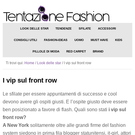
LOOK DELLE STAR
TENDENZE
SFILATE
ACCESSORI
CONSIGLI UTILI
FASHION-IDEAS
UOMO
MUST HAVE
KIDS
PILLOLE DI MODA
RED CARPET
BRAND
Ti trovi qui:
Home
/
Look delle star
/
I vip sul front row
I vip sul front row
Le sfilate per essere appuntamenti di successo e cool
devono avere gli ospiti giusti. E l’ospite giusto deve essere
ben posizionato a favore di flash. Quali sono stati
i vip sul
front row?
A New York
solitamente oltre alle grandi firme del fashion
system siedono in prima fila blogger statunitensi, it-girl, attori