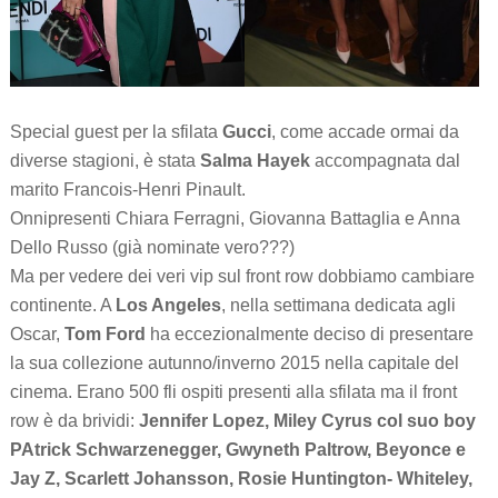
Special guest per la sfilata
Gucci
, come accade ormai da
diverse stagioni, è stata
Salma Hayek
accompagnata dal
marito Francois-Henri Pinault.
Onnipresenti Chiara Ferragni, Giovanna Battaglia e Anna
Dello Russo (già nominate vero???)
Ma per vedere dei veri vip sul front row dobbiamo cambiare
continente. A
Los Angeles
, nella settimana dedicata agli
Oscar,
Tom Ford
ha eccezionalmente deciso di presentare
la sua collezione autunno/inverno 2015 nella capitale del
cinema. Erano 500 fli ospiti presenti alla sfilata ma il front
row è da brividi:
Jennifer Lopez, Miley Cyrus col suo boy
PAtrick Schwarzenegger, Gwyneth Paltrow, Beyonce e
Jay Z, Scarlett Johansson, Rosie Huntington- Whiteley,