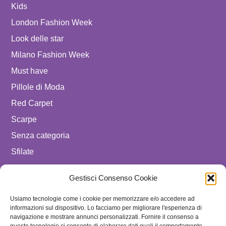
Kids
London Fashion Week
Look delle star
Milano Fashion Week
Must have
Pillole di Moda
Red Carpet
Scarpe
Senza categoria
Sfilate
spostare in luxury celebrities
Gestisci Consenso Cookie
Tendenze
Usiamo tecnologie come i cookie per memorizzare e/o accedere ad
Uomo
informazioni sul dispositivo. Lo facciamo per migliorare l'esperienza di
navigazione e mostrare annunci personalizzati. Fornire il consenso a
SEGUICI SU