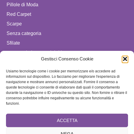
Pillole di Moda
Red Carpet
Scarpe
Senza categoria
Sfilate
spostare in luxury celebrities
Gestisci Consenso Cookie
Tendenze
Uomo
Usiamo tecnologie come i cookie per memorizzare e/o accedere ad
informazioni sul dispositivo. Lo facciamo per migliorare l'esperienza di
navigazione e mostrare annunci personalizzati. Fornire il consenso a
SEGUICI SU
queste tecnologie ci consente di elaborare dati quali il comportamento
durante la navigazione o ID univoche su questo sito. Non fornire o ritirare il
ISCRIVITI ALLA NEWSLETTER
consenso potrebbe influire negativamente su alcune funzionalità e
funzioni.
ACCETTA
NEGA