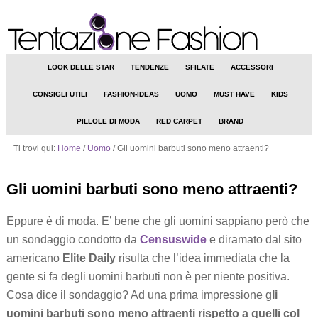
LOOK DELLE STAR
TENDENZE
SFILATE
ACCESSORI
CONSIGLI UTILI
FASHION-IDEAS
UOMO
MUST HAVE
KIDS
PILLOLE DI MODA
RED CARPET
BRAND
Ti trovi qui:
Home
/
Uomo
/
Gli uomini barbuti sono meno attraenti?
Gli uomini barbuti sono meno attraenti?
Eppure è di moda. E’ bene che gli uomini sappiano però che
un sondaggio condotto da
Censuswide
e diramato dal sito
americano
Elite Daily
risulta che l’idea immediata che la
gente si fa degli uomini barbuti non è per niente positiva.
Cosa dice il sondaggio? Ad una prima impressione g
li
uomini barbuti
sono
meno attraenti rispetto a quelli col