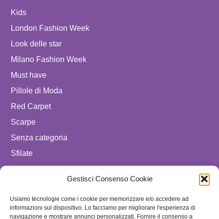
Kids
London Fashion Week
Look delle star
Milano Fashion Week
Must have
Pillole di Moda
Red Carpet
Scarpe
Senza categoria
Sfilate
spostare in luxury celebrities
Gestisci Consenso Cookie
Tendenze
Usiamo tecnologie come i cookie per memorizzare e/o accedere ad
Uomo
informazioni sul dispositivo. Lo facciamo per migliorare l'esperienza di
navigazione e mostrare annunci personalizzati. Fornire il consenso a