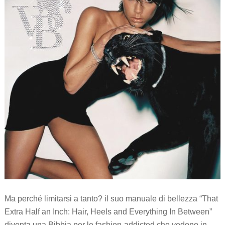
Ma perché limitarsi a tanto? il suo manuale di bellezza “That
Extra Half an Inch: Hair, Heels and Everything In Between”
diventa una Bibbia per le fashion-addicted che vedono in