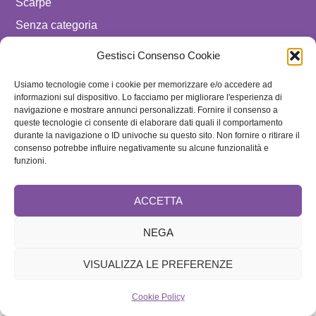
Scarpe
Senza categoria
Sfilate
Gestisci Consenso Cookie
spostare in luxury celebrities
Usiamo tecnologie come i cookie per memorizzare e/o accedere ad
Tendenze
informazioni sul dispositivo. Lo facciamo per migliorare l'esperienza di
navigazione e mostrare annunci personalizzati. Fornire il consenso a
Uomo
queste tecnologie ci consente di elaborare dati quali il comportamento
durante la navigazione o ID univoche su questo sito. Non fornire o ritirare il
SEGUICI SU
consenso potrebbe influire negativamente su alcune funzionalità e
funzioni.
ISCRIVITI ALLA NEWSLETTER
ACCETTA
NEGA
VISUALIZZA LE PREFERENZE
Cookie Policy
Brand
Cookie Policy
Home
Redazione e Collaboratori
Speciale