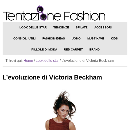
LOOK DELLE STAR
TENDENZE
SFILATE
ACCESSORI
CONSIGLI UTILI
FASHION-IDEAS
UOMO
MUST HAVE
KIDS
PILLOLE DI MODA
RED CARPET
BRAND
Ti trovi qui:
Home
/
Look delle star
/
L’evoluzione di Victoria Beckham
L’evoluzione di Victoria Beckham