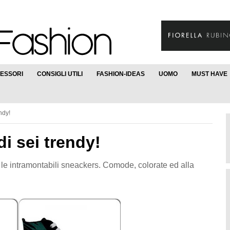
ESSORI
CONSIGLI UTILI
FASHION-IDEAS
UOMO
MUST HAVE
ndy!
di sei trendy!
i le intramontabili sneackers. Comode, colorate ed alla