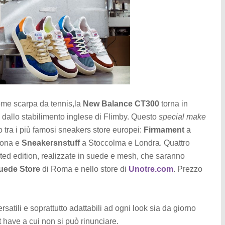
ome scarpa da tennis,la
New Balance
CT300
torna in
e dallo stabilimento inglese di Flimby. Questo
special make
o tra i più famosi sneakers store europei:
Firmament
a
lona e
Sneakersnstuff
a Stoccolma e Londra. Quattro
ited edition, realizzate in suede e mesh, che saranno
uede Store
di Roma e nello store di
Unotre.com
. Prezzo
tili e soprattutto adattabili ad ogni look sia da giorno
 have a cui non si può rinunciare.